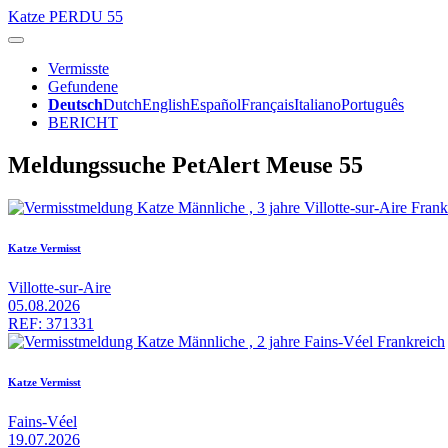
Katze
PERDU 55
Vermisste
Gefundene
Deutsch
Dutch
English
Español
Français
Italiano
Português
BERICHT
Meldungssuche PetAlert Meuse 55
Katze Vermisst
Villotte-sur-Aire
05.08.2026
REF: 371331
Katze Vermisst
Fains-Véel
19.07.2026